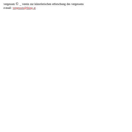
©
vergessen
_ verein zur künstlerischen erforschung des vergessens
e-mail:
vergessen@thing.at